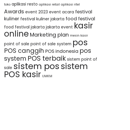
aplikasi resto
toko
aplikasi retail
aplikasi ritel
Awards
festival
event 2023
event acara
kuliner
food festival
festival kuliner jakarta
kasir
food festival jakarta
jakarta event
online
Marketing plan
mesin kasir
pos
point of sale
point of sale system
POS canggih
pos
POS indonesia
POS terbaik
system
sistem point of
sistem pos
sistem
sale
POS kasir
UMKM