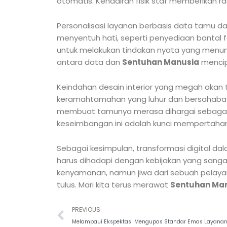
otomatis. Kehadiran fisik staf memberikan
Personalisasi layanan berbasis data tamu 
menyentuh hati, seperti penyediaan bantal f
untuk melakukan tindakan nyata yang menunju
antara data dan
Sentuhan Manusia
mencip
Keindahan desain interior yang megah akan t
keramahtamahan yang luhur dan bersahabat.
membuat tamunya merasa dihargai sebagai 
keseimbangan ini adalah kunci mempertah
Sebagai kesimpulan, transformasi digital da
harus dihadapi dengan kebijakan yang sanga
kenyamanan, namun jiwa dari sebuah pelaya
tulus. Mari kita terus merawat
Sentuhan Ma
PREVIOUS