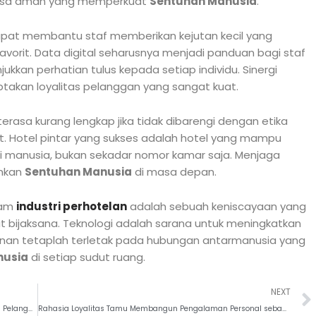
 rasa aman yang memperkuat
Sentuhan Manusia
.
dapat membantu staf memberikan kejutan kecil yang
avorit. Data digital seharusnya menjadi panduan bagi staf
kkan perhatian tulus kepada setiap individu. Sinergi
takan loyalitas pelanggan yang sangat kuat.
erasa kurang lengkap jika tidak dibarengi dengan etika
 Hotel pintar yang sukses adalah hotel yang mampu
manusia, bukan sekadar nomor kamar saja. Menjaga
ankan
Sentuhan Manusia
di masa depan.
lam
industri perhotelan
adalah sebuah keniscayaan yang
t bijaksana. Teknologi adalah sarana untuk meningkatkan
nan tetaplah terletak pada hubungan antarmanusia yang
nusia
di setiap sudut ruang.
NEXT
Melampaui Ekspektasi Mengupas Standar Emas Layanan Pelanggan di Perhotelan
Rahasia Loyalitas Tamu Membangun Pengalaman Personal sebagai Kunci Utama Layanan Perhotelan