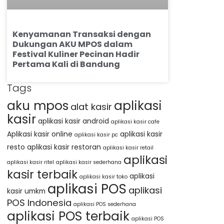
Kenyamanan Transaksi dengan
Dukungan AKU MPOS dalam
Festival Kuliner Pecinan Hadir
Pertama Kali di Bandung
Tags
aku mpos
aplikasi
alat kasir
kasir
aplikasi kasir android
aplikasi kasir cafe
Aplikasi kasir online
aplikasi kasir
aplikasi kasir pc
resto
aplikasi kasir restoran
aplikasi kasir retail
aplikasi
aplikasi kasir ritel
aplikasi kasir sederhana
kasir terbaik
aplikasi
aplikasi kasir toko
aplikasi POS
aplikasi
kasir umkm
POS Indonesia
aplikasi POS sederhana
aplikasi POS terbaik
aplikasi POS