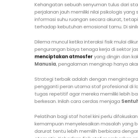
Kehangatan sebuah senyuman tulus dari sta
perjalanan jauh memiliki nilai psikologis ya
informasi suhu ruangan secara akurat, te
terhadap kebutuhan emosional tamu. Di sini
Dilema muncul ketika interaksi fisik mulai di
pengurangan biaya tenaga kerja di sektor jas
menciptakan atmosfer
yang dingin dan k
Manusia
, pengalaman menginap hanya akan 
Strategi terbaik adalah dengan mengintegra
pengganti peran utama staf profesional di 
tugas repetitif agar mereka memiliki lebih 
berkesan. Inilah cara cerdas menjaga
Sentu
Pelatihan bagi staf hotel kini perlu difoku
kemampuan menyelesaikan masalah yang ber
darurat tentu lebih memilih berbicara denga